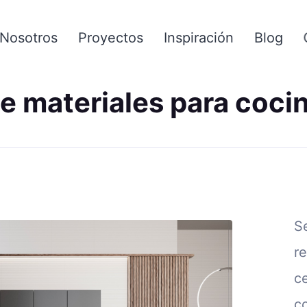
Nosotros
Proyectos
Inspiración
Blog
de materiales para coci
S
r
c
c