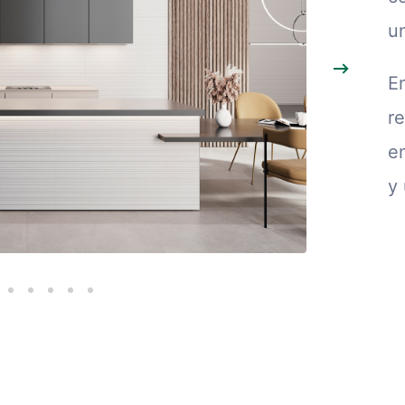
u
E
re
e
y 