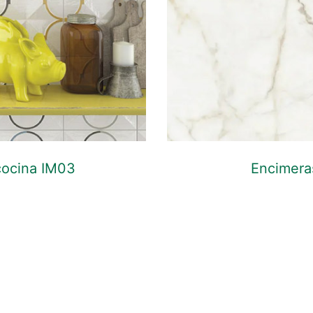
 cocina IM03
Encimera